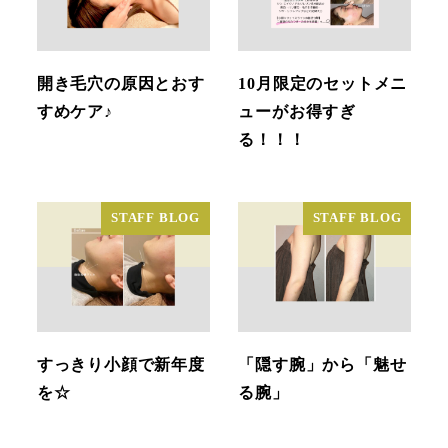
開き毛穴の原因とおす
10月限定のセットメニ
すめケア♪
ューがお得すぎ
る！！！
STAFF BLOG
STAFF BLOG
すっきり小顔で新年度
「隠す腕」から「魅せ
を☆
る腕」