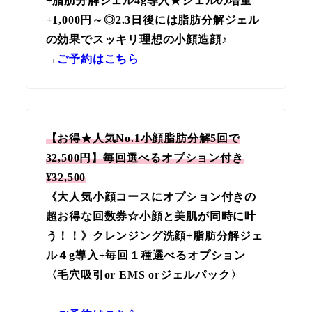
+脂肪分解ジェル4g導入★ジェルの増量
+1,000円～◎2.3日後には脂肪分解ジェル
の効果でスッキリ理想の小顔造顔♪
→
ご予約はこちら
【お得★人気No.1小顔脂肪分解5回で
32,500円】毎回選べるオプション付き
¥32,500
《大人気小顔コースにオプション付きの
超お得な回数券☆小顔と美肌が同時に叶
う！！》クレンジング洗顔+脂肪分解ジェ
ル４g導入+毎回１種選べるオプション
〈毛穴吸引or EMS orジェルパック〉