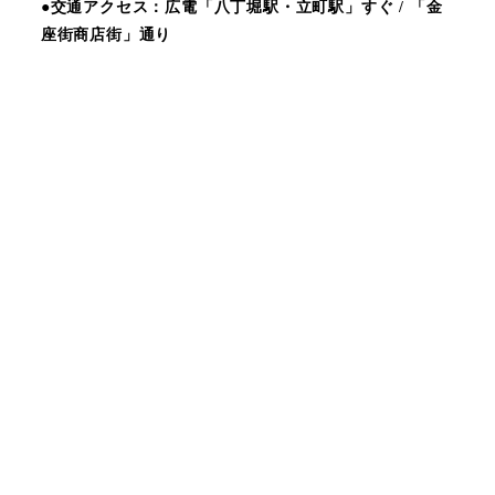
●交通アクセス：広電「八丁堀駅・立町駅」すぐ / 「金
座街商店街」通り