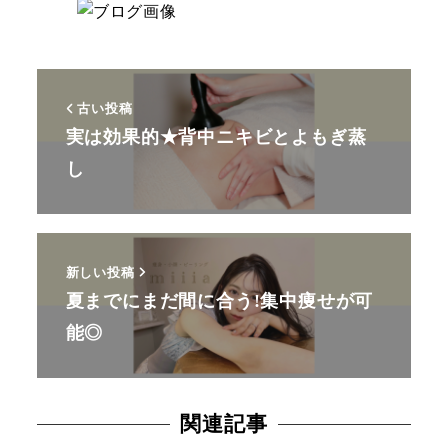
古い投稿
実は効果的★背中ニキビとよもぎ蒸
し
新しい投稿
夏までにまだ間に合う!集中痩せが可
能◎
関連記事