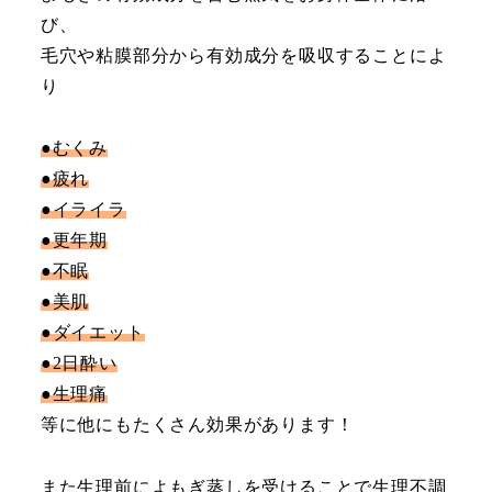
び、
毛穴や粘膜部分から有効成分を吸収することによ
り
●むくみ
●疲れ
●イライラ
●更年期
●不眠
●美肌
●ダイエット
●2日酔い
●生理痛
等に他にもたくさん効果があります！
また生理前によもぎ蒸しを受けることで生理不調