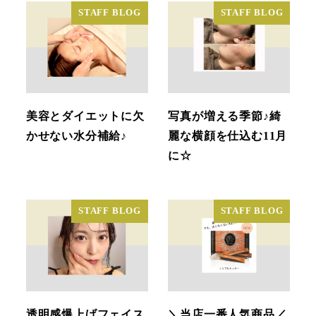
STAFF BLOG
STAFF BLOG
美容とダイエットに欠
写真が増える季節♪綺
かせない水分補給♪
麗な横顔を仕込む11月
に☆
STAFF BLOG
STAFF BLOG
透明感爆上げフェイス
＼当店一番人気商品／