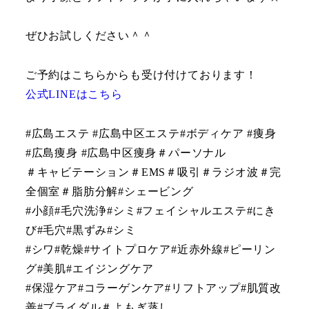
ぜひお試しください＾＾
ご予約はこちらからも受け付けております！
公式LINEはこちら
#広島エステ #広島中区エステ#ボディケア #痩身
#広島痩身 #広島中区痩身＃パーソナル
＃キャビテーション＃EMS＃吸引＃ラジオ波＃完
全個室＃脂肪分解#シェービング
#小顔#毛穴洗浄#シミ#フェイシャルエステ#にき
び#毛穴#黒ずみ#シミ
#シワ#乾燥#サイトプロケア#近赤外線#ピーリン
グ#美肌#エイジングケア
#保湿ケア#コラーゲンケア#リフトアップ#肌質改
善#ブライダル＃よもぎ蒸し