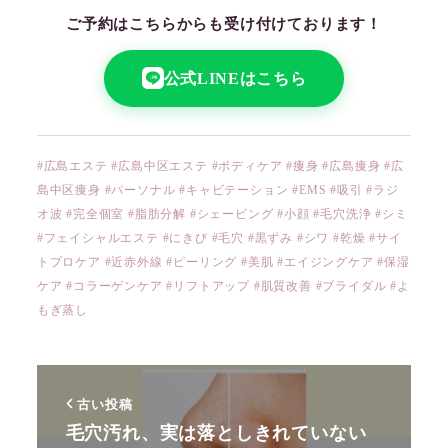
ご予約はこちらからも受け付けております！
公式LINEはこちら
#広島エステ #広島中区エステ #ボディケア #痩身 #広島痩身 #広
島中区痩身 #パーソナル #キャビテーション #EMS #吸引 #ラジ
オ波 #完全個室 #脂肪分解 #シェービング #小顔 #毛穴洗浄 #シミ
#フェイシャルエステ #にきび #毛穴 #黒ずみ #シワ #乾燥 #サイ
トプロケア #近赤外線 #ピーリング #美肌 #エイジングケア #保湿
ケア #コラーゲンケア #リフトアップ #肌質改善 #ブライダル #よ
もぎ蒸し
古い投稿
毛穴汚れ、実は落としきれていない