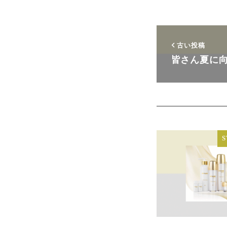
古い投稿
皆さん夏に
S