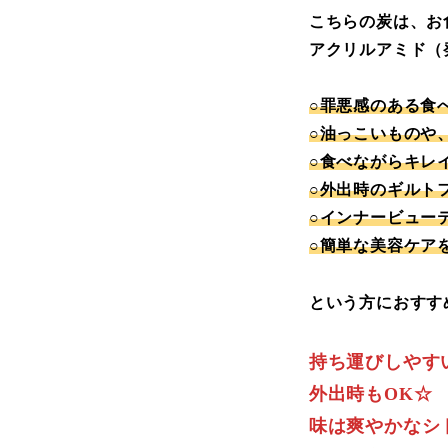
こちらの炭は、お
アクリルアミド（
○罪悪感のある食
○油っこいものや
○食べながらキレ
○外出時のギルト
○インナービュー
○簡単な美容ケア
という方におすす
持ち運びしやす
外出時もOK☆
味は爽やかなシ