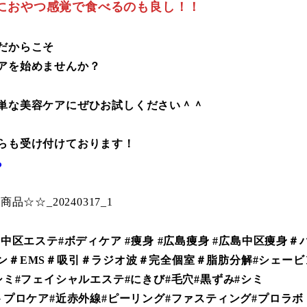
におやつ感覚で食べるのも良し！！
だからこそ
アを始めませんか？
単な美容ケアにぜひお試しください＾＾
らも受け付けております！
ら
島中区エステ#ボディケア #痩身 #広島痩身 #広島中区痩身＃
ン＃EMS＃吸引＃ラジオ波＃完全個室＃脂肪分解#シェービ
シミ#フェイシャルエステ#にきび#毛穴#黒ずみ#シミ
トプロケア#近赤外線#ピーリング#ファスティング#プロラボ