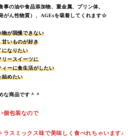
食事の油や食品添加物、重金属、プリン体、
発がん性物質）、AGEsを吸着してくれます☆
べ物が我慢できない
、甘いものが好き
イになりたい
フリースイーツに
ティーに食生活がしたい
を始めたい
めな商品です＾＾
い個包装なので
トラスミックス味で美味しく食べれちゃいます♪