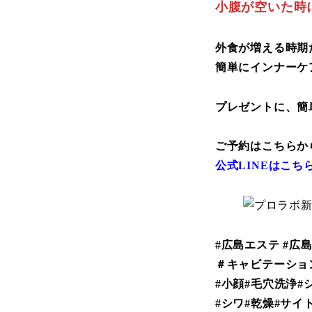
小腹が空いた時
外食が増える時期
簡単にインナーケ
プレゼントに、簡
ご予約はこちらか
公式LINEはこち
#広島エステ #広
＃キャビテーショ
#小顔#毛穴洗浄#
#シワ#乾燥#サイ