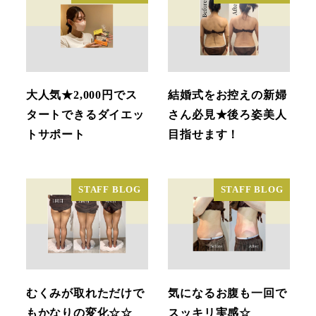
大人気★2,000円でス
結婚式をお控えの新婦
タートできるダイエッ
さん必見★後ろ姿美人
トサポート
目指せます！
STAFF BLOG
STAFF BLOG
むくみが取れただけで
気になるお腹も一回で
もかなりの変化☆☆
スッキリ実感☆