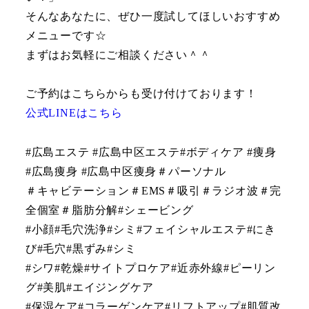
そんなあなたに、ぜひ一度試してほしいおすすめ
メニューです☆
まずはお気軽にご相談ください＾＾
ご予約はこちらからも受け付けております！
公式LINEはこちら
#広島エステ #広島中区エステ#ボディケア #痩身
#広島痩身 #広島中区痩身＃パーソナル
＃キャビテーション＃EMS＃吸引＃ラジオ波＃完
全個室＃脂肪分解#シェービング
#小顔#毛穴洗浄#シミ#フェイシャルエステ#にき
び#毛穴#黒ずみ#シミ
#シワ#乾燥#サイトプロケア#近赤外線#ピーリン
グ#美肌#エイジングケア
#保湿ケア#コラーゲンケア#リフトアップ#肌質改