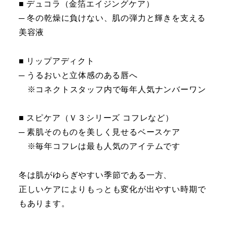
■ デュコラ（金箔エイジングケア）
─ 冬の乾燥に負けない、肌の弾力と輝きを支える
美容液
■ リップアディクト
─ うるおいと立体感のある唇へ
※コネクトスタッフ内で毎年人気ナンバーワン
■ スピケア（Ｖ３シリーズ コフレなど）
─ 素肌そのものを美しく見せるベースケア
※毎年コフレは最も人気のアイテムです
冬は肌がゆらぎやすい季節である一方、
正しいケアによりもっとも変化が出やすい時期で
もあります。