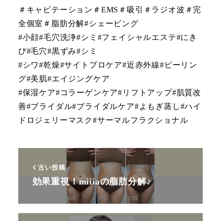
＃キャビテーション＃EMS＃吸引＃ラジオ波＃完
全個室＃脂肪分解#シェービング
#小顔#毛穴洗浄#シミ#フェイシャルエステ#にき
び#毛穴#黒ずみ#シミ
#シワ#乾燥#サイトプロケア#近赤外線#ピーリン
グ#美肌#エイジングケア
#保湿ケア#コラーゲンケア#リフトアップ#肌質改
善#ブライダル#ブライダルケア#よもぎ蒸し#ハイ
ドロジェリーマスク#サーマルフラクショナル
古い投稿
効果重視！miiiaの脂肪分解♪