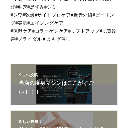
び#毛穴#黒ずみ#シミ
#シワ#乾燥#サイトプロケア#近赤外線#ピーリン
グ#美肌#エイジングケア
#保湿ケア#コラーゲンケア#リフトアップ#肌質改
善#ブライダル＃よもぎ蒸し
古い投稿
当店の痩身マシンはここがすご
い！！！
新しい投稿