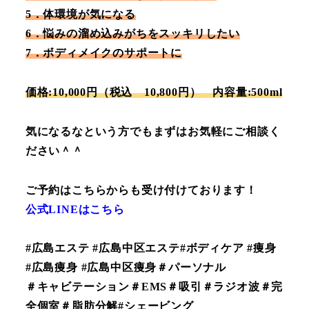
5．体環境が気になる
6．悩みの溜め込みがちをスッキリしたい
7．ボディメイクのサポートに
価格:10,000円（税込 10,800円） 内容量:500ml
気になるなという方でもまずはお気軽にご相談く
ださい＾＾
ご予約はこちらからも受け付けております！
公式LINEはこちら
#広島エステ #広島中区エステ#ボディケア #痩身
#広島痩身 #広島中区痩身＃パーソナル
＃キャビテーション＃EMS＃吸引＃ラジオ波＃完
全個室＃脂肪分解#シェービング