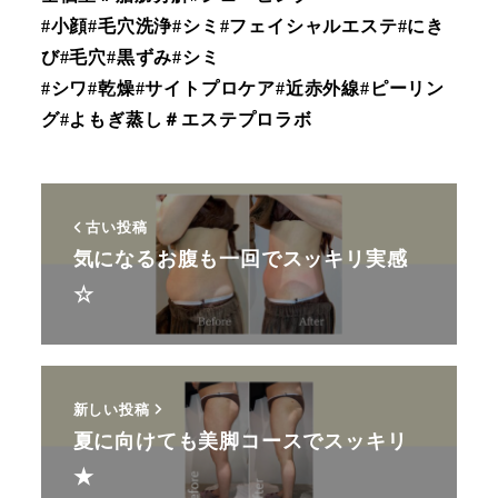
#小顔#毛穴洗浄#シミ#フェイシャルエステ#にき
び#毛穴#黒ずみ#シミ
#シワ#乾燥#サイトプロケア#近赤外線#ピーリン
グ#よもぎ蒸し＃エステプロラボ
古い投稿
気になるお腹も一回でスッキリ実感
☆
新しい投稿
夏に向けても美脚コースでスッキリ
★