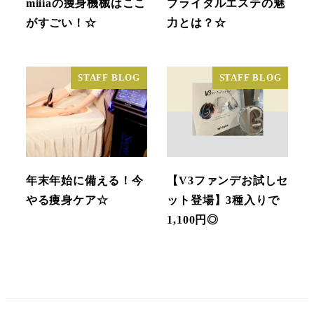
miiiaの痩身機械はここ
ブライダルエステの魅
がすごい！☆
力とは？☆
STAFF BLOG
STAFF BLOG
年末年始に備える！今
【V3ファンデお試しセ
やる痩身ケア☆
ット登場】3種入りで
1,100円◎