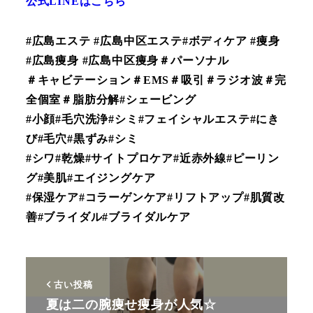
公式LINEはこちら
#広島エステ #広島中区エステ#ボディケア #痩身
#広島痩身 #広島中区痩身＃パーソナル
＃キャビテーション＃EMS＃吸引＃ラジオ波＃完
全個室＃脂肪分解#シェービング
#小顔#毛穴洗浄#シミ#フェイシャルエステ#にき
び#毛穴#黒ずみ#シミ
#シワ#乾燥#サイトプロケア#近赤外線#ピーリン
グ#美肌#エイジングケア
#保湿ケア#コラーゲンケア#リフトアップ#肌質改
善#ブライダル#ブライダルケア
古い投稿
夏は二の腕痩せ痩身が人気☆