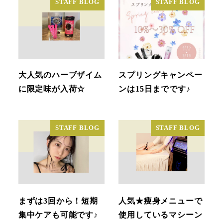
STAFF BLOG
STAFF BLOG
大人気のハーブザイム
スプリングキャンペー
に限定味が入荷☆
ンは15日までです♪
STAFF BLOG
STAFF BLOG
まずは3回から！短期
人気★痩身メニューで
集中ケアも可能です♪
使用しているマシーン