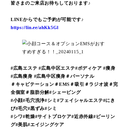
皆さまのご来店お待ちしております♪
LINEからでもご予約が可能です♪
https://lin.ee/ahKk5Gl
#広島エステ #広島中区エステ#ボディケア #痩身
#広島痩身 #広島中区痩身＃パーソナル
＃キャビテーション＃EMS＃吸引＃ラジオ波＃完
全個室＃脂肪分解#シェービング
#小顔#毛穴洗浄#シミ#フェイシャルエステ#にき
び#毛穴#黒ずみ#シミ
#シワ#乾燥#サイトプロケア#近赤外線#ピーリン
グ#美肌#エイジングケア