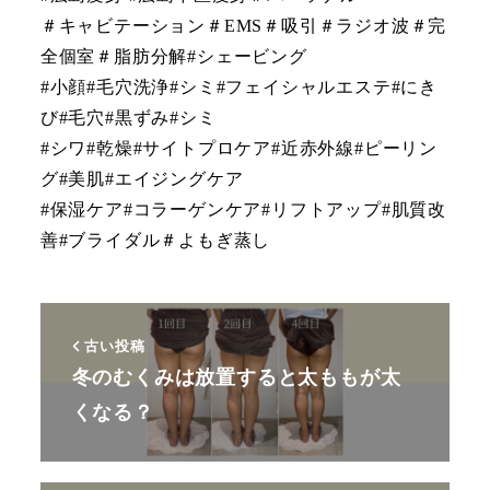
＃キャビテーション＃EMS＃吸引＃ラジオ波＃完
全個室＃脂肪分解#シェービング
#小顔#毛穴洗浄#シミ#フェイシャルエステ#にき
び#毛穴#黒ずみ#シミ
#シワ#乾燥#サイトプロケア#近赤外線#ピーリン
グ#美肌#エイジングケア
#保湿ケア#コラーゲンケア#リフトアップ#肌質改
善#ブライダル＃よもぎ蒸し
古い投稿
冬のむくみは放置すると太ももが太
くなる？