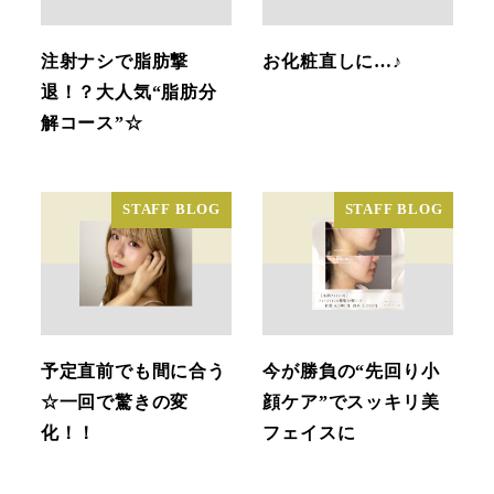
注射ナシで脂肪撃
お化粧直しに…♪
退！？大人気“脂肪分
解コース”☆
STAFF BLOG
STAFF BLOG
予定直前でも間に合う
今が勝負の“先回り小
☆一回で驚きの変
顔ケア”でスッキリ美
化！！
フェイスに