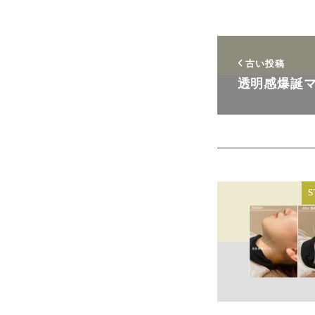
古い投稿
透明感爆誕
S