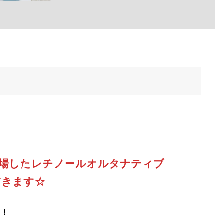
場したレチノールオルタナティブ
だきます☆
、！