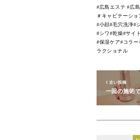
#広島エステ #広
＃キャビテーショ
#小顔#毛穴洗浄#
#シワ#乾燥#サイ
#保湿ケア#コラ
ラクショナル
古い投稿
一回の施術
U