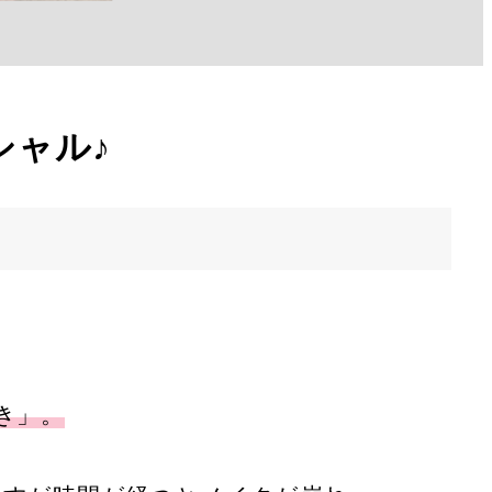
シャル♪
き」。