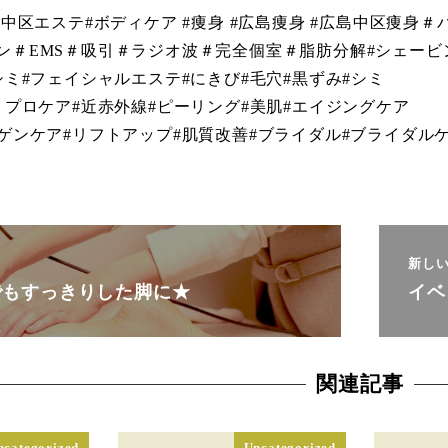
島中区エステ#ボディケア #痩身 #広島痩身 #広島中区痩身＃
ン＃EMS＃吸引＃ラジオ波＃完全個室＃脂肪分解#シェービ
シミ#フェイシャルエステ#にきび#毛穴#黒ずみ#シミ
トプロケア#近赤外線#ピーリング#美肌#エイジングケア
ーゲンケア#リフトアップ#肌質改善#ブライダル#ブライダル
新し
でもすっきりした脚に★
イベ
関連記事
ncategorized
Uncategorized