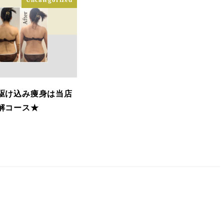
駆け込み痩身は当店
解コース★