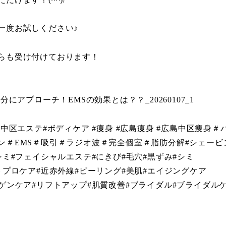
一度お試しください♪
らも受け付けております！
ら
島中区エステ#ボディケア #痩身 #広島痩身 #広島中区痩身＃
ン＃EMS＃吸引＃ラジオ波＃完全個室＃脂肪分解#シェービ
シミ#フェイシャルエステ#にきび#毛穴#黒ずみ#シミ
トプロケア#近赤外線#ピーリング#美肌#エイジングケア
ーゲンケア#リフトアップ#肌質改善#ブライダル#ブライダル