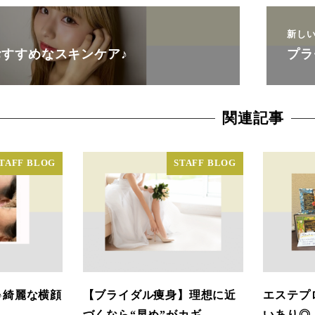
新し
すすめなスキンケア♪
プラ
関連記事
TAFF BLOG
STAFF BLOG
♪綺麗な横顔
【ブライダル痩身】理想に近
エステプ
づくなら“早め”がカギ
いあり◎