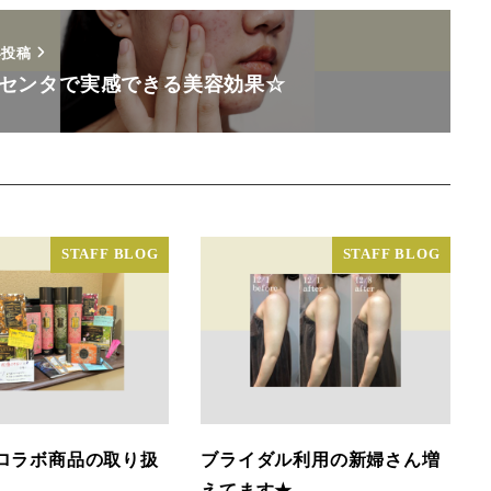
い投稿
センタで実感できる美容効果☆
STAFF BLOG
STAFF BLOG
ロラボ商品の取り扱
ブライダル利用の新婦さん増
えてます★