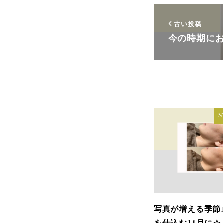
古い投稿
今の時期にお
S
写真が増える季節
を仕込む11月に☆