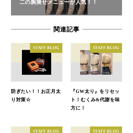
二の腕痩せメニューが人気！！
関連記事
STAFF BLOG
STAFF BLOG
防ぎたい！！お正月太
『GW太り』をリセッ
り対策☆
ト！むくみ&代謝を味
方に！
STAFF BLOG
STAFF BLOG