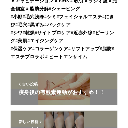
＃キャビテーション＃EMS＃吸引＃ラジオ波＃完
全個室＃脂肪分解#シェービング
#小顔#毛穴洗浄#シミ#フェイシャルエステ#にき
び#毛穴#黒ずみ#パックケア
#シワ#乾燥#サイトプロケア#近赤外線#ピーリン
グ#美肌#エイジングケア
#保湿ケア#コラーゲンケア#リフトアップ#脂肪#
エステプロラボ＃ヒートエンザイム
古い投稿
痩身後の有酸素運動がおすすめ！！
新しい投稿