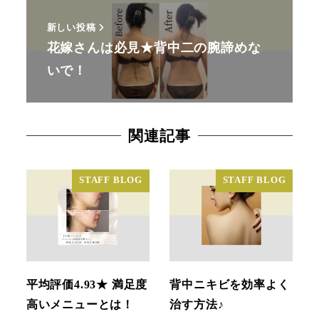
新しい投稿
花嫁さんは必見★背中二の腕諦めな
いで！
関連記事
STAFF BLOG
STAFF BLOG
平均評価4.93★ 満足度
背中ニキビを効率よく
高いメニューとは！
治す方法♪