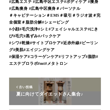
#広島エステ #広島中区エステ#ボディケア #痩身
#広島痩身 #広島中区痩身＃パーソナル
＃キャビテーション＃EMS＃吸引＃ラジオ波＃完
全個室＃脂肪分解#シェービング
#小顔#毛穴洗浄#シミ#フェイシャルエステ#にき
び#毛穴#黒ずみ#パックケア
#シワ#乾燥#サイトプロケア#近赤外線#ピーリン
グ#美肌#エイジングケア
#保湿ケア#コラーゲンケア#リフトアップ#脂肪#
エステプロラボ#mt#メタトロン
古い投稿
夏に向けてダイエットさん集合♪