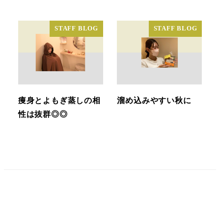
STAFF BLOG
STAFF BLOG
痩身とよもぎ蒸しの相
溜め込みやすい秋に
性は抜群◎◎