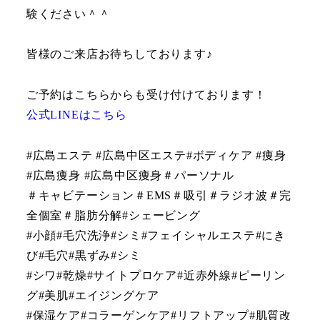
験ください＾＾
皆様のご来店お待ちしております♪
ご予約はこちらからも受け付けております！
公式LINEはこちら
#広島エステ #広島中区エステ#ボディケア #痩身
#広島痩身 #広島中区痩身＃パーソナル
＃キャビテーション＃EMS＃吸引＃ラジオ波＃完
全個室＃脂肪分解#シェービング
#小顔#毛穴洗浄#シミ#フェイシャルエステ#にき
び#毛穴#黒ずみ#シミ
#シワ#乾燥#サイトプロケア#近赤外線#ピーリン
グ#美肌#エイジングケア
#保湿ケア#コラーゲンケア#リフトアップ#肌質改