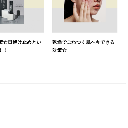
策☆日焼け止めとい
乾燥でごわつく肌へ今できる
！！
対策☆