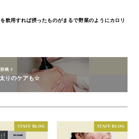
ーを飲用すれば摂ったものがまるで野菜のようにカロリ
い投稿
太りのケアも☆
STAFF BLOG
STAFF BLOG