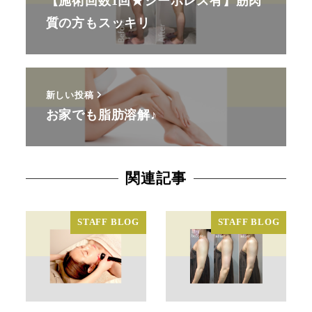
【施術回数1回★シーボレス有】筋肉
質の方もスッキリ
新しい投稿
お家でも脂肪溶解♪
関連記事
STAFF BLOG
STAFF BLOG