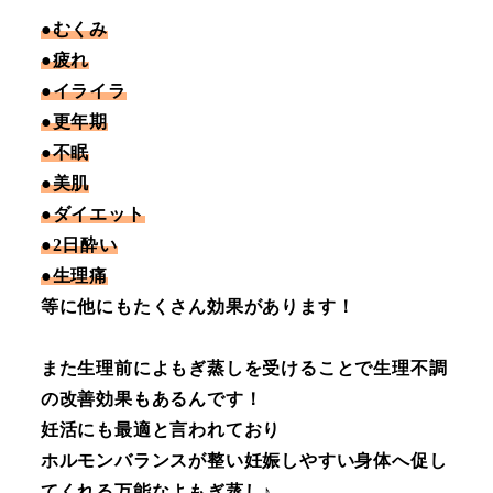
●むくみ
●疲れ
●イライラ
●更年期
●不眠
●美肌
●ダイエット
●2日酔い
●生理痛
等に他にもたくさん効果があります！
また生理前によもぎ蒸しを受けることで生理不調
の改善効果もあるんです！
妊活にも最適と言われており
ホルモンバランスが整い妊娠しやすい身体へ促し
てくれる万能なよもぎ蒸し♪