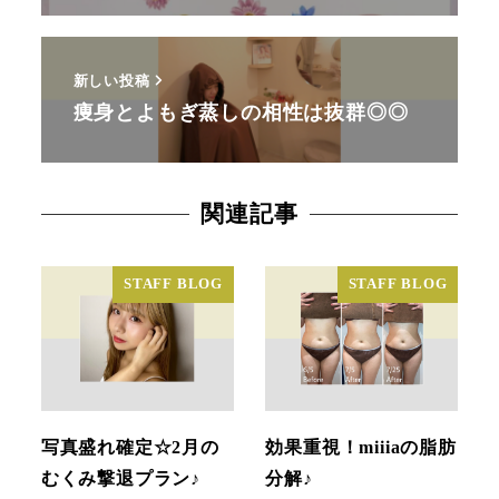
新しい投稿
痩身とよもぎ蒸しの相性は抜群◎◎
関連記事
STAFF BLOG
STAFF BLOG
写真盛れ確定☆2月の
効果重視！miiiaの脂肪
むくみ撃退プラン♪
分解♪