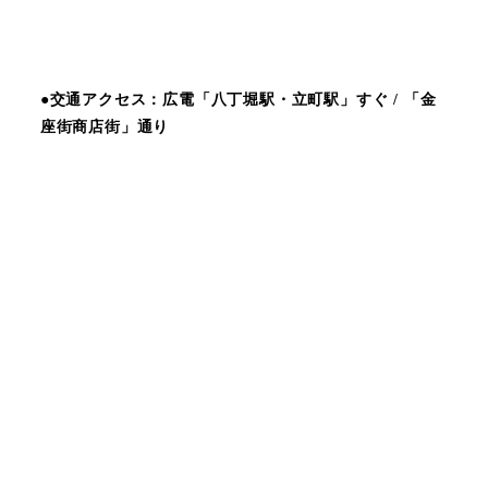
ジ
送
●交通アクセス：広電「八丁堀駅・立町駅」すぐ / 「金
り
座街商店街」通り