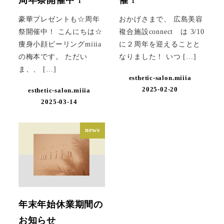
周年祭開催中！
催！
豪華プレゼントも☆周年
おかげさまで、 広島美容
祭開催中！ こんにちは☆
複合施設connect は 3/10
痩身小顔ピーリングmiiia
に２周年を迎えることと
の梅本です。 ただい
なりました！ いつ […]
ま、、 […]
esthetic-salon.miiia
2025-02-20
esthetic-salon.miiia
2025-03-14
news
年末年始休業期間の
お知らせ