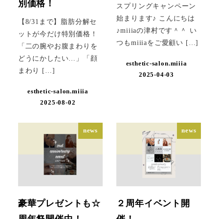
別価格！
スプリングキャンペーン
始まります♪ こんにちは
【8/31まで】脂肪分解セ
♪miiiaの津村です＾＾ い
ットが今だけ特別価格！
つもmiiiaをご愛顧い […]
「二の腕やお腹まわりを
どうにかしたい…」「顔
esthetic-salon.miiia
まわり […]
2025-04-03
esthetic-salon.miiia
2025-08-02
news
news
豪華プレゼントも☆
２周年イベント開