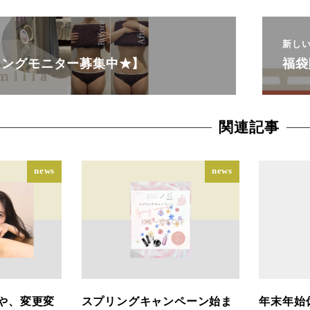
新し
ィングモニター募集中★】
福袋
関連記事
news
news
や、変更変
スプリングキャンペーン始ま
年末年始